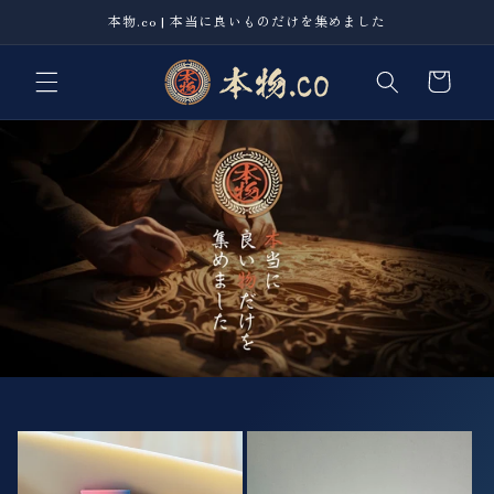
コンテ
本物.co | 本当に良いものだけを集めました
ンツに
進む
カ
ー
ト