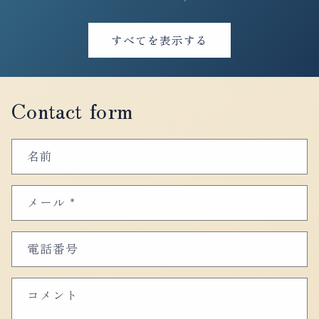
価
価
ル
格
格
価
すべてを表示する
格
Contact form
名前
メール
*
電話番号
コメント