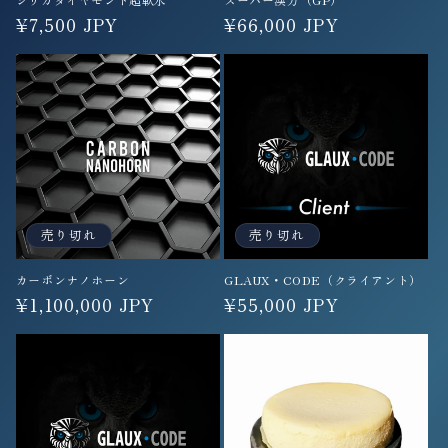
通
¥7,500 JPY
通
¥66,000 JPY
常
常
価
価
格
格
売り切れ
売り切れ
カーボンナノホーン
GLAUX・CODE（クライアント）
通
¥1,100,000 JPY
通
¥55,000 JPY
常
常
価
価
格
格