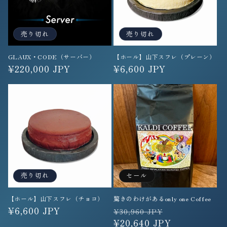
売り切れ
売り切れ
GLAUX・CODE（サーバー）
【ホール】山下スフレ（プレーン）
通
¥220,000 JPY
通
¥6,600 JPY
常
常
価
価
格
格
売り切れ
セール
【ホール】山下スフレ（チョコ）
驚きのわけがあるonly one Coffee
通
¥6,600 JPY
通
セ
¥30,960 JPY
常
常
¥20,640 JPY
ー