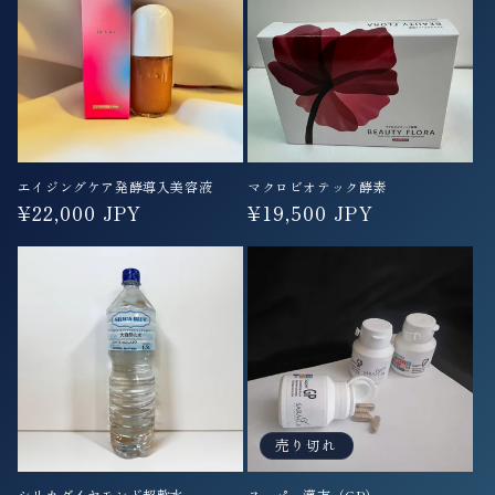
エイジングケア発酵導入美容液
マクロビオテック酵素
通
¥22,000 JPY
通
¥19,500 JPY
常
常
価
価
格
格
売り切れ
シリカダイヤモンド超軟水
スーパー漢方（GP）